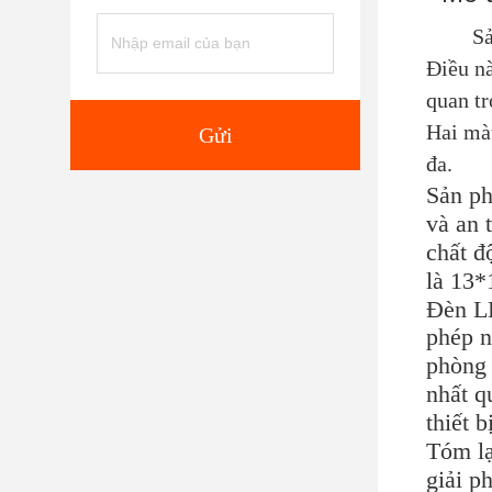
Sả
Điều nà
quan t
Hai màu
Gửi
đa.
Sản ph
và an 
chất đ
là 13*
Đèn L
phép n
phòng 
nhất q
thiết b
Tóm lạ
giải p