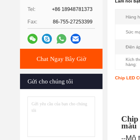
Làm nổi bậ
Tel:
+86 18948781373
Hàng h
Fax:
86-755-27253399
Sức mạ
Điện á
Chat Ngay Bây Giờ
Kích th
hàng:
Chip LED C
Gửi cho chúng tôi
Chip
màu
Mô 
--