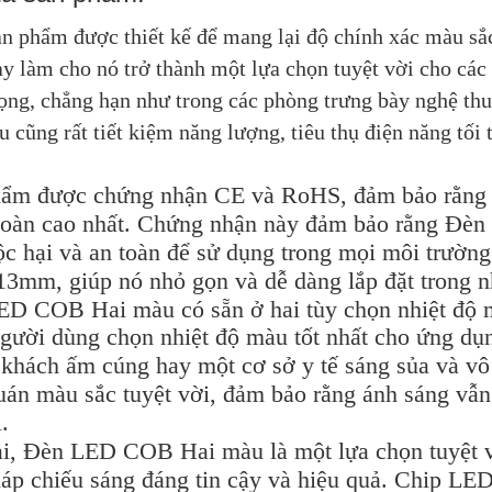
n phẩm được thiết kế để mang lại độ chính xác màu sắc 
y làm cho nó trở thành một lựa chọn tuyệt vời cho các
rọng, chẳng hạn như trong các phòng trưng bày nghệ t
 cũng rất tiết kiệm năng lượng, tiêu thụ điện năng tối t
ẩm được chứng nhận CE và RoHS, đảm bảo rằng n
toàn cao nhất. Chứng nhận này đảm bảo rằng Đ
ộc hại và an toàn để sử dụng trong mọi môi trườn
13mm, giúp nó nhỏ gọn và dễ dàng lắp đặt trong nhi
ED COB Hai màu có sẵn ở hai tùy chọn nhiệt độ
gười dùng chọn nhiệt độ màu tốt nhất cho ứng dụn
khách ấm cúng hay một cơ sở y tế sáng sủa và vô
uán màu sắc tuyệt vời, đảm bảo rằng ánh sáng vẫn 
ị.
i, Đèn LED COB Hai màu là một lựa chọn tuyệt v
háp chiếu sáng đáng tin cậy và hiệu quả. Chip L