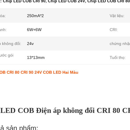
t:
Chip LED COB CRI 90
,
Chip LED COB 24V
,
Chip LED COB CRI 80
óa:
250mA*2
Vật liệu:
nh:
6W+6W
CRI:
p không đổi:
24v
chứng nhậ
ước gói
13*13mm
Tuổi thọ:
OB CRI 80 CRI 90 24V COB LED Hai Màu
 LED COB Điện áp không đổi CRI 80 C
tả sản phẩm: