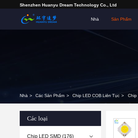
Shenzhen Huanyu Dream Technology Co., Ltd
Nhà
Sản Phẩm
Nhà
>
Các Sản Phẩm
>
Chip LED COB Liên Tục
>
Chip
Các loại
Chip LED SMD
(176)