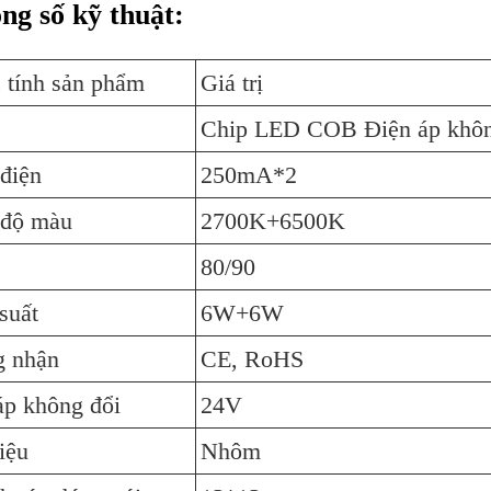
ng số kỹ thuật:
 tính sản phẩm
Giá trị
Chip LED COB Điện áp khôn
điện
250mA*2
 độ màu
2700K+6500K
80/90
suất
6W+6W
 nhận
CE, RoHS
áp không đổi
24V
iệu
Nhôm