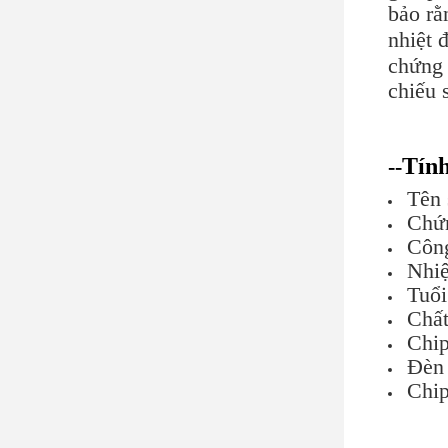
bảo rằ
nhiệt 
chứng 
chiếu 
Tính
--
Tên
Chứ
Côn
Nhi
Tuổi
Chất
Chi
Đèn
Chi