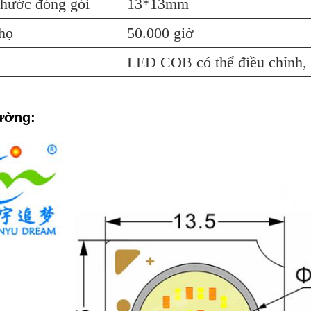
thước đóng gói
13*13mm
thọ
50.000 giờ
LED COB có thể điều chỉnh
lường: