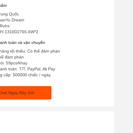
phẩm
rung Quốc
HuanYu Dream
 Rohs
 HY-1310D2765-6W*2
hanh toán và vận chuyển
hàng tối thiểu: Có thể đàm phán
thể đàm phán
gói: 59pcs/khay
anh toán: T/T, PayPal, Ali Pay
g cấp: 500000 chiếc / ngày
Chat Ngay Bây Giờ