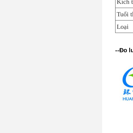
Kích 
Tuổi 
Loại
--Đo 