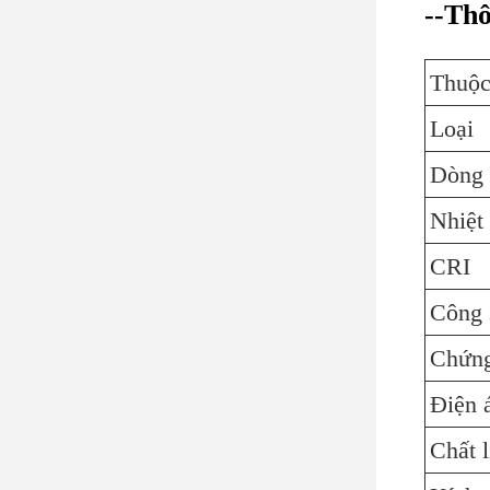
--Thô
Thuộc
Loại
Dòng 
Nhiệt
CRI
Công 
Chứng
Điện 
Chất l