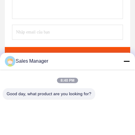
Gửi
Sales Manager
8:40 PM
Good day, what product are you looking for?
Shenzhen Huanyu Dream Technology Co., Ltd
market002@huanyudream.com
86-755-23249689