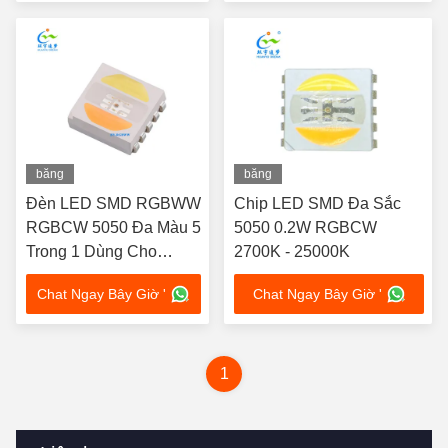
băng
băng
hình
hình
Đèn LED SMD RGBWW
Chip LED SMD Đa Sắc
RGBCW 5050 Đa Màu 5
5050 0.2W RGBCW
Trong 1 Dùng Cho
2700K - 25000K
Chiếu Sáng Thương
Chat Ngay Bây Giờ '
Chat Ngay Bây Giờ '
Mại
1