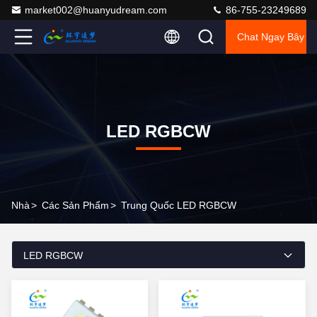
market002@huanyudream.com
86-755-23249689
Chat Ngay Bây G
LED RGBCW
Nhà
>
Các Sản Phẩm
>
Trung Quốc LED RGBCW
LED RGBCW