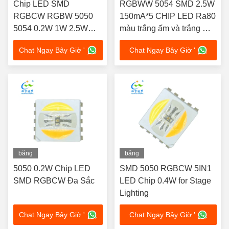
Chip LED SMD
RGBWW 5054 SMD 2.5W
RGBCW RGBW 5050
150mA*5 CHIP LED Ra80
5054 0.2W 1W 2.5W
màu trắng ấm và trắng mát
60mA phát sáng đa sắc,
cho đèn sân khấu
Chat Ngay Bây Giờ '
Chat Ngay Bây Giờ '
chip LED SMD đa sắc,
chip LED rohs cho đèn
sân khấu
băng
băng
hình
hình
5050 0.2W Chip LED
SMD 5050 RGBCW 5IN1
SMD RGBCW Đa Sắc
LED Chip 0.4W for Stage
Lighting
Chat Ngay Bây Giờ '
Chat Ngay Bây Giờ '