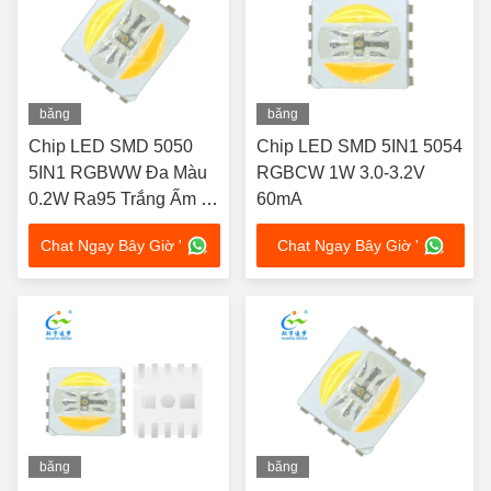
băng
băng
hình
hình
Chip LED SMD 5050
Chip LED SMD 5IN1 5054
5IN1 RGBWW Đa Màu
RGBCW 1W 3.0-3.2V
0.2W Ra95 Trắng Ấm và
60mA
Trắng Lạnh
Chat Ngay Bây Giờ '
Chat Ngay Bây Giờ '
băng
băng
hình
hình