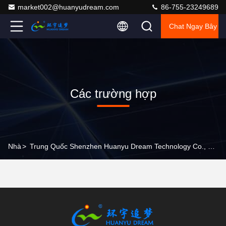
market002@huanyudream.com
86-755-23249689
Chat Ngay Bây G
Các trường hợp
Nhà
>
Trung Quốc Shenzhen Huanyu Dream Technology Co., Ltd Vụ Việc Công Ty