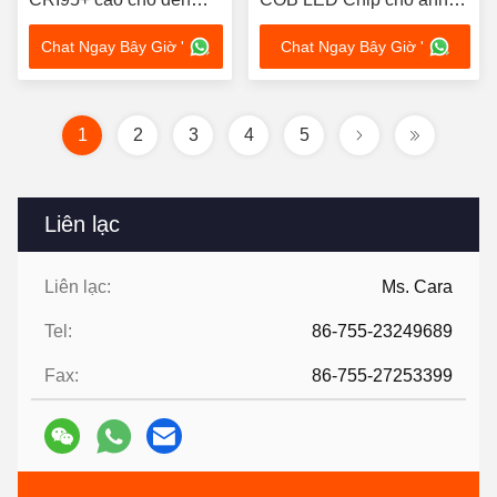
sân khấu 30-34V
sáng sân khấu
Chat Ngay Bây Giờ '
Chat Ngay Bây Giờ '
1
2
3
4
5
Liên lạc
Liên lạc:
Ms. Cara
Tel:
86-755-23249689
Fax:
86-755-27253399