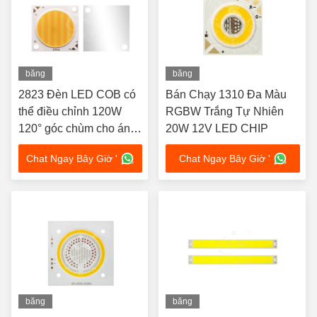
băng
băng
hình
hình
2823 Đèn LED COB có
Bán Chạy 1310 Đa Màu
thể điều chỉnh 120W
RGBW Trắng Tự Nhiên
120° góc chùm cho ánh
20W 12V LED CHIP
sáng trong nhà
Chat Ngay Bây Giờ '
Chat Ngay Bây Giờ '
băng
băng
hình
hình