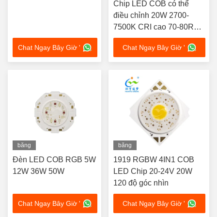
Chip LED COB có thể
điều chỉnh 20W 2700-
7500K CRI cao 70-80RA
cho đèn bàn và đèn tủ
Chat Ngay Bây Giờ '
Chat Ngay Bây Giờ '
băng
băng
hình
hình
Đèn LED COB RGB 5W
1919 RGBW 4IN1 COB
12W 36W 50W
LED Chip 20-24V 20W
120 độ góc nhìn
Chat Ngay Bây Giờ '
Chat Ngay Bây Giờ '