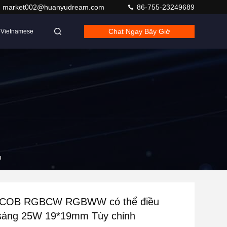
market002@huanyudream.com
86-755-23249689
Chat Ngay Bây Giờ
Vietnamese
h
 COB RGBCW RGBWW có thể điều
 sáng 25W 19*19mm Tùy chỉnh