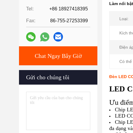
Làm nổi bậ
Tel:
+86 18927418395
Loại:
Fax:
86-755-27253399
Kích t
Điện á
Chat Ngay Bây Giờ
Có thể 
Gửi cho chúng tôi
Đèn LED CO
LED 
Ưu điể
Chip L
LED COB
Chip LE
đa dạng và