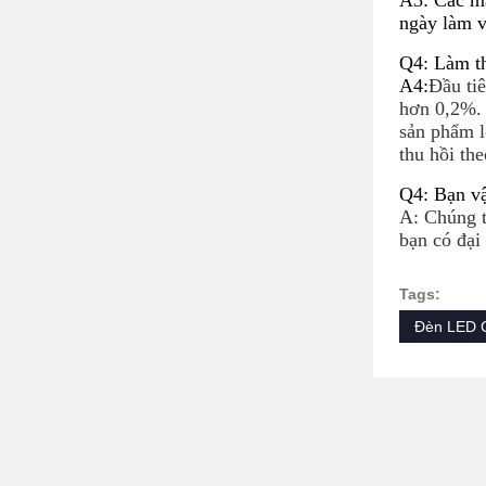
A3: Các mẫ
ngày làm v
Q4: Làm th
A4:
Đầu tiê
hơn 0,2%. 
sản phẩm lô
thu hồi the
Q4: Bạn vậ
A: Chúng 
bạn có đại 
Tags:
Đèn LED C