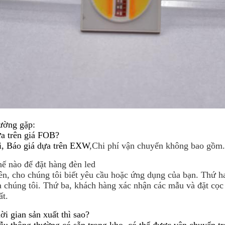
ường gặp:
a trên giá FOB?
i, Báo giá dựa trên EXW
,Chi phí vận chuyển không bao gồm.
ế nào để đặt hàng đèn led
ên, cho chúng tôi biết yêu cầu hoặc ứng dụng của bạn. Thứ hai
a chúng tôi. Thứ ba, khách hàng xác nhận các mẫu và đặt cọc 
ất.
ời gian sản xuất thì sao?