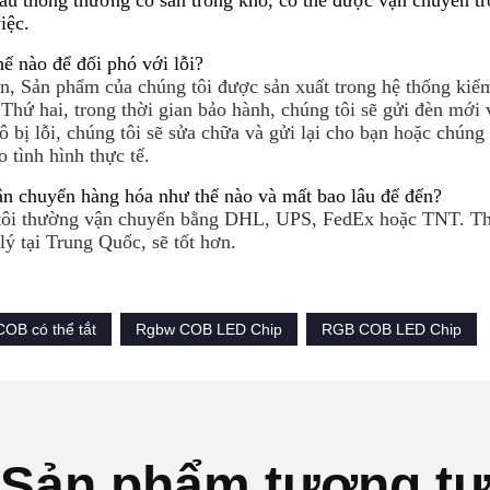
u thông thường có sẵn trong kho, có thể được vận chuyển tr
iệc.
ế nào để đối phó với lỗi?
n, Sản phẩm của chúng tôi được sản xuất trong hệ thống kiểm 
Thứ hai, trong thời gian bảo hành, chúng tôi sẽ gửi đèn mới 
 bị lỗi, chúng tôi sẽ sửa chữa và gửi lại cho bạn hoặc chúng 
o tình hình thực tế.
n chuyển hàng hóa như thế nào và mất bao lâu để đến?
tôi thường vận chuyển bằng DHL, UPS, FedEx hoặc TNT. Thô
lý tại Trung Quốc, sẽ tốt hơn.
OB có thể tắt
Rgbw COB LED Chip
RGB COB LED Chip
Sản phẩm tương t