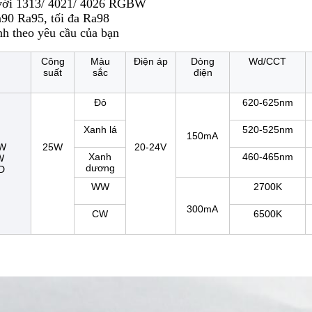
với 1313/ 4021/ 4026 RGBW
90 Ra95, tối đa Ra98
nh theo yêu cầu của bạn
Công
Màu
Điện áp
Dòng
Wd/CCT
suất
sắc
điện
Đỏ
620-625nm
Xanh lá
520-525nm
150mA
W
25W
20-24V
Xanh
460-465nm
W
dương
D
WW
2700K
300mA
CW
6500K