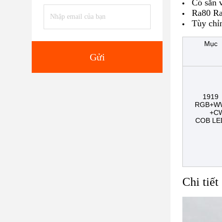
Có sẵn 
Ra80 Ra
Tùy chỉ
Mục
Gửi
1919
RGB+W
+C
COB LE
Chi tiết