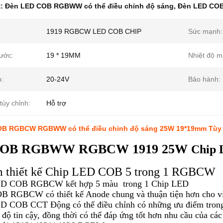
t:
Đèn LED COB RGBWW có thể điều chỉnh độ sáng
,
Đèn LED COB
1919 RGBCW LED COB CHIP
Sức mạnh:
hước:
19 * 19MM
Nhiệt độ m
p:
20-24V
Bảo hành:
tùy chỉnh:
Hỗ trợ
B RGBCW RGBWW có thể điều chỉnh độ sáng 25W 19*19mm Tùy 
COB RGBWW RGBCW 1919 25W
Chip 
m thiết kế Chip LED COB 5 trong 1 RGBCW
ED COB RGBCW kết hợp 5 màu trong 1 Chip LED
 RGBCW có thiết kế Anode chung và thuận tiện hơn cho vi
D COB CCT Động có thể điều chỉnh có những ưu điểm trong v
 độ tin cậy, đồng thời có thể đáp ứng tốt hơn nhu cầu của c