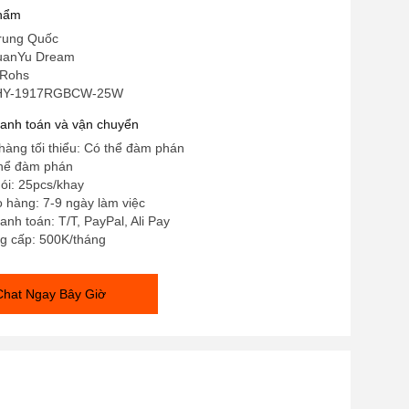
phẩm
rung Quốc
HuanYu Dream
 Rohs
 HY-1917RGBCW-25W
hanh toán và vận chuyển
hàng tối thiểu: Có thể đàm phán
thể đàm phán
gói: 25pcs/khay
o hàng: 7-9 ngày làm việc
anh toán: T/T, PayPal, Ali Pay
g cấp: 500K/tháng
Chat Ngay Bây Giờ