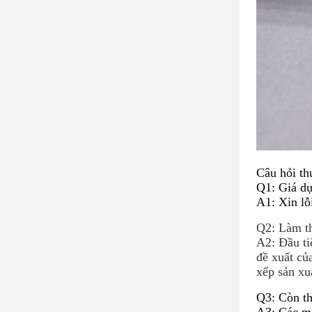
Câu hỏi th
Q1: Giá dự
A1: Xin lỗ
Q2: Làm th
A2: Đầu ti
đề xuất củ
xếp sản xu
Q3: Còn th