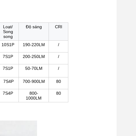
Loạt/
Độ sáng
CRI
Song
song
10S1P
190-220LM
/
7S1P
200-250LM
/
7S1P
50-70LM
/
7S4P
700-900LM
80
7S4P
800-
80
1000LM