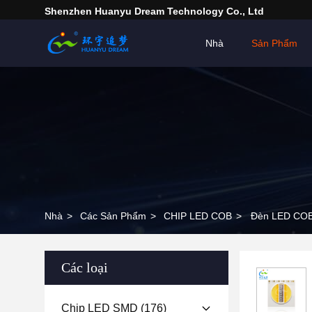
Shenzhen Huanyu Dream Technology Co., Ltd
Nhà
Sản Phẩm
Nhà
>
Các Sản Phẩm
>
CHIP LED COB
>
Đèn LED COB
Các loại
Chip LED SMD
(176)