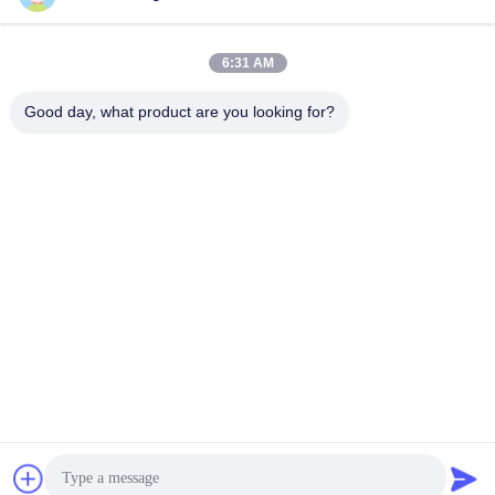
6:31 AM
Good day, what product are you looking for?
Shenzhen Huanyu Dream Technology Co., Ltd
market002@huanyudream.com
86-755-23249689
Tòa nhà 5F-A, Công viên công nghệ cao Quảng Châu, số
77 đường Jiangshi, đường Gongming, Quảng Minh,
Shenzhen
Chất lượng tốt của Trung Quốc Chip LED SMD Nhà cung
cấp. Bản quyền © 2023-2026 Shenzhen Huanyu Dream
Technology Co., Ltd Tất cả các quyền được bảo lưu.