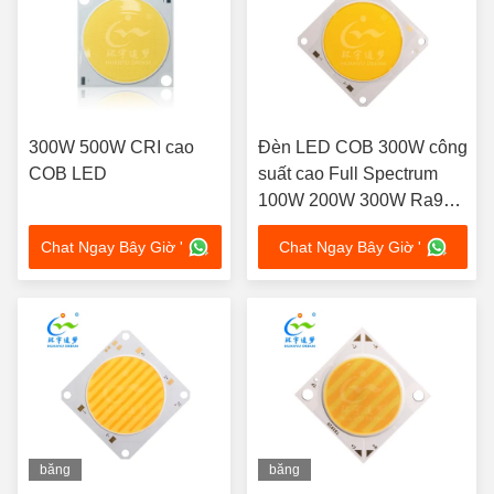
300W 500W CRI cao
Đèn LED COB 300W công
COB LED
suất cao Full Spectrum
100W 200W 300W Ra96
TLCI>97
Chat Ngay Bây Giờ '
Chat Ngay Bây Giờ '
băng
băng
hình
hình