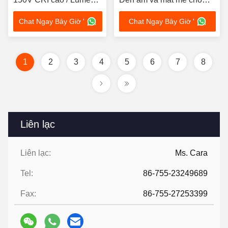
cao cho đèn sân khấu
ánh sáng trong nhà / ngoài
Chat Ngay Bây Giờ '
Chat Ngay Bây Giờ '
trời
1
2
3
4
5
6
7
8
Liên lạc
Liên lạc:
Ms. Cara
Tel:
86-755-23249689
Fax:
86-755-27253399