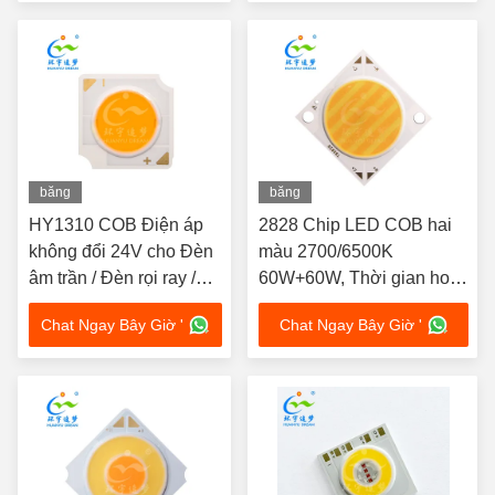
băng
băng
hình
hình
HY1310 COB Điện áp
2828 Chip LED COB hai
không đổi 24V cho Đèn
màu 2700/6500K
âm trần / Đèn rọi ray /
60W+60W, Thời gian hoạt
Đèn chiếu điểm
động 50000 giờ
Chat Ngay Bây Giờ '
Chat Ngay Bây Giờ '