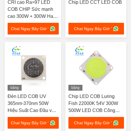
CRI cao Ra>97 LED
Chip LED CCT LED COB
COB CHIP Sức mạnh
cao 300W + 300W Hai
màu 2700 6500K CCT
Chat Ngay Bây Giờ '
Chat Ngay Bây Giờ '
kép
băng
băng
hình
hình
Đèn LED COB UV
Chip LED COB Luring
365nm-370nm 50W
Fish 22000K 54V 300W
Hiệu Suất Cao Đầu vào
500W LED COB Công
1200mA /DC 38-
suất cao
Chat Ngay Bây Giờ '
Chat Ngay Bây Giờ '
42V/50Watt