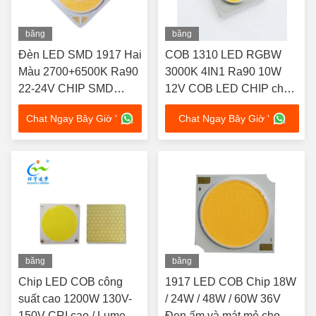
băng
băng
hình
hình
Đèn LED SMD 1917 Hai
COB 1310 LED RGBW
Màu 2700+6500K Ra90
3000K 4IN1 Ra90 10W
22-24V CHIP SMD
12V COB LED CHIP cho
Dành Cho Đèn Chụp
đèn sân khấu
Chat Ngay Bây Giờ '
Chat Ngay Bây Giờ '
Ảnh
băng
băng
hình
hình
Chip LED COB công
1917 LED COB Chip 18W
suất cao 1200W 130V-
/ 24W / 48W / 60W 36V
150V CRI cao / Lumen
Đen ấm và mát mẻ cho