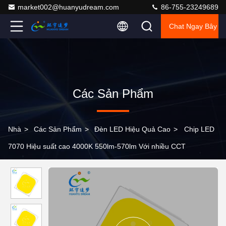
market002@huanyudream.com
86-755-23249689
Chat Ngay Bây G
Các Sản Phẩm
Nhà
>
Các Sản Phẩm
>
Đèn LED Hiệu Quả Cao
>
Chip LED
7070 Hiệu suất cao 4000K 550lm-570lm Với nhiều CCT