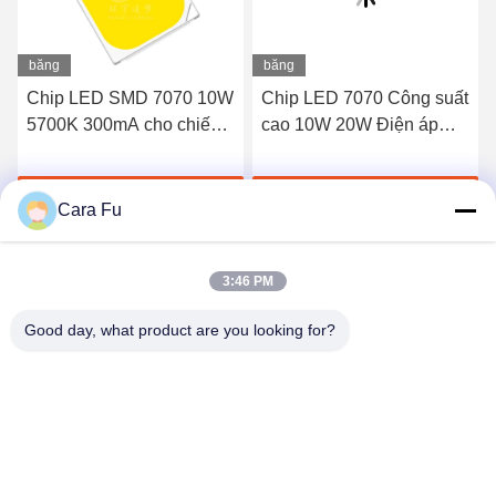
băng
băng
hình
hình
Chip LED SMD 7070 10W
Chip LED 7070 Công suất
5700K 300mA cho chiếu
cao 10W 20W Điện áp
sáng đường phố
cao 6V 9V 12V 18V 36V
72V Màu hổ phách Trắng
Chat Ngay Bây Giờ
Chat Ngay Bây Giờ
ấm 3000K 1000LM
Cara Fu
2000LM Góc nhìn 120°
3:46 PM
Good day, what product are you looking for?
Shenzhen Huanyu Dream Technology Co., Ltd
market002@huanyudream.com
86-755-23249689