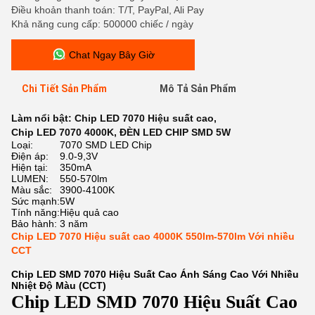
Điều khoản thanh toán: T/T, PayPal, Ali Pay
Khả năng cung cấp: 500000 chiếc / ngày
Chat Ngay Bây Giờ
Chi Tiết Sản Phẩm
Mô Tả Sản Phẩm
Làm nổi bật:
Chip LED 7070 Hiệu suất cao
,
Chip LED 7070 4000K
,
ĐÈN LED CHIP SMD 5W
Loại:
7070 SMD LED Chip
Điện áp:
9.0-9,3V
Hiện tại:
350mA
LUMEN:
550-570lm
Màu sắc:
3900-4100K
Sức mạnh:
5W
Tính năng:
Hiệu quả cao
Bảo hành:
3 năm
Chip LED 7070 Hiệu suất cao 4000K 550lm-570lm Với nhiều
CCT
Chip LED SMD 7070 Hiệu Suất Cao Ánh Sáng Cao Với Nhiều
Nhiệt Độ Màu (CCT)
Chip LED SMD 7070 Hiệu Suất Cao