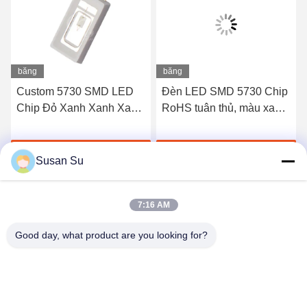
băng
băng
hình
hình
Custom 5730 SMD LED
Đèn LED SMD 5730 Chip
Chip Đỏ Xanh Xanh Xanh
RoHS tuân thủ, màu xanh
Điện áp cao 6V 9V 18V
lá, đỏ, xanh dương
36V
Chat Ngay Bây Giờ
Chat Ngay Bây Giờ
Susan Su
7:16 AM
Good day, what product are you looking for?
Shenzhen Huanyu Dream Technology Co., Ltd
market002@huanyudream.com