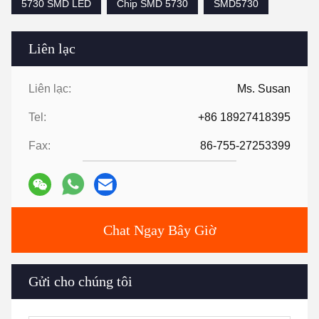
5730 SMD LED
Chip SMD 5730
SMD5730
Liên lạc
Liên lạc:
Ms. Susan
Tel:
+86 18927418395
Fax:
86-755-27253399
Chat Ngay Bây Giờ
Gửi cho chúng tôi