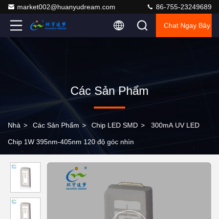
market002@huanyudream.com
86-755-23249689
Chat Ngay Bây G
Các Sản Phẩm
Nhà
>
Các Sản Phẩm
>
Chip LED SMD
>
300mA UV LED
Chip 1W 395nm-405nm 120 độ góc nhìn