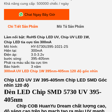
Khả năng cung cấp: 500000 chiếc / ngày
Chat Ngay Bây Giờ
Chi Tiết Sản Phẩm
Mô Tả Sản Phẩm
Làm nổi bật:
RoHS Chip LED UV
,
Chip UV LED 1W
,
Chip LED tia cực tím 300mA
Mô hình:
HY-5730U395-1021-2S
Hiện tại:
300mA
Điện áp:
3.0-3.2v
bước sóng:
395-405nm
Phát ra màu sắc:
tia cực tím
Bảo hành:
3 năm
300mA UV LED Chip 1W 395nm-405nm 120 độ góc nhìn
Chip LED UV 1W 395-405nm Chip LED SMD Góc
nhìn 120 độ
Đèn LED Chip SMD 5730 UV 395-
405nm
Chip COB HuanYu Dream chất lượng cao,
độ sáng cao trên bo mạch tạo ra màu UV mạnh