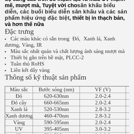
mẽ, mượt mà, Tuyệt vời cho
sân khấu biểu
diễn, các buổi biểu diễn sân khấu và các sản
phẩm hiệu ứng đặc biệt
, thiết bị in thạch bản,
và hơn thế nữa
Đặc trưng
Các màu khác có sẵn trong Đỏ, Xanh lá, Xanh
dương, Vàng, IR
Màu sắc nhất quán và chất lượng ánh sáng mượt mà
Thiết bị gắn trên bề mặt, PLCC-2
Tuân thủ RoHS
Liên kết dây vàng
Thông số kỹ thuật sản phẩm
Màu sắc
Bước sóng (nm)
VF (V)
Đỏ
620-630nm
2.0-2.4
Đỏ cây
660-665nm
2.0-2.4
Xanh lá
520-530nm
2.8-3.2
Xanh dương
460-470nm
2.8-3.2
Vàng
590-595nm
2.0-2.4
UV
395-405nm
3.0-3.2