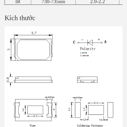
IR
730-735nm
2.0-2.2
Kích thước