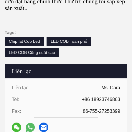
đơn đặt hàng chính thức.Thứ tư, chúng tôi sắp xếp
sản xuất..
Tags:
Chip lật Cob Led
LED COB Toàn phổ
LED COB Công suất cao
Liên lạc
Liên lạc:
Ms. Cara
Tel:
+86 18923746863
Fax:
86-755-27253399