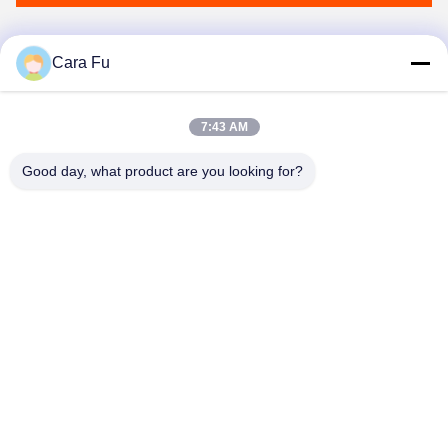
Cara Fu
Sản phẩm tương tự
7:43 AM
Good day, what product are you looking for?
băng
băng
hình
hình
Chip LED COB có thể
Chip LED COB 4046
điều chỉnh với COB
200W 36V 5500-6000K
Lumen cao 150W+150W
Tùy chỉnh cho Đèn ngoài
54V LED COB
trời
Chat Ngay Bây Giờ
Chat Ngay Bây Giờ
2700K+6500K