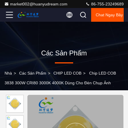
market002@huanyudream.com
86-755-23249689
Chat Ngay Bây G
Các Sản Phẩm
Nhà
>
Các Sản Phẩm
>
CHIP LED COB
>
Chip LED COB
3838 300W CRI80 3000K 4000K Dùng Cho Đèn Chụp Ảnh