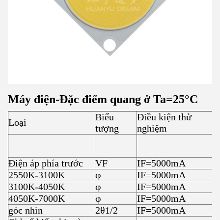
Máy điện
-
Đặc điểm quang ở T
a
=25
°C
Biểu
Điều kiện thử
Loại
tượng
nghiệm
Điện áp phía trước
VF
IF=5000mA
2550K-3100K
φ
IF=5000mA
3100K-4050K
φ
IF=5000mA
4050K-7000K
φ
IF=5000mA
góc nhìn
2θ1/2
IF=5000mA