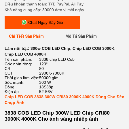
Điều khoản thanh toán: T/T, PayPal, Ali Pay
Khả năng cung cấp: 30000 đơn vị mỗi ngày
Chat Ngay Bây Giờ
Chi Tiết Sản Phẩm
Mô Tả Sản Phẩm
Làm nổi bật:
300w COB LED Chip
,
Chip LED COB 3000K
,
Chip LED COB 4000K
Tên sản phẩm:
3838 chip LED Cob
Góc nhìn rộng:
120°
CRI:
80
CCT:
2900K-7000K
Thời gian làm việc:
50000 giờ
Sức mạnh:
300 W
Dòng:
18S38p
Điện áp:
52-56V
Chip LED COB 3838 300W CRI80 3000K 4000K Dùng Cho Đèn
Chụp Ảnh
3838 COB LED Chip 300W LED Chip CRI80
3000K 4000K Cho ánh sáng nhiếp ảnh