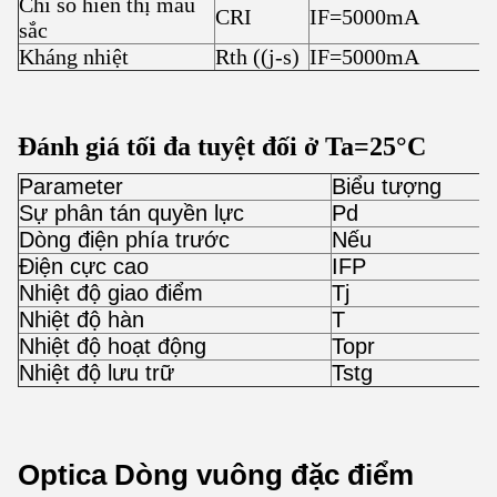
Chỉ số hiển thị màu
CRI
IF=5000mA
sắc
Kháng nhiệt
Rth ((j-s)
IF=5000mA
Đánh giá tối đa tuyệt đối ở Ta=25
°C
Parameter
Biểu tượng
Đ
Sự phân tán quyền lực
Pd
Dòng điện phía trước
Nếu
Điện cực cao
IFP
Nhiệt độ giao điểm
Tj
Nhiệt độ hàn
T
Nhiệt độ hoạt động
Topr
-
Nhiệt độ lưu trữ
Tstg
-
Optica Dòng vuông đặc điểm