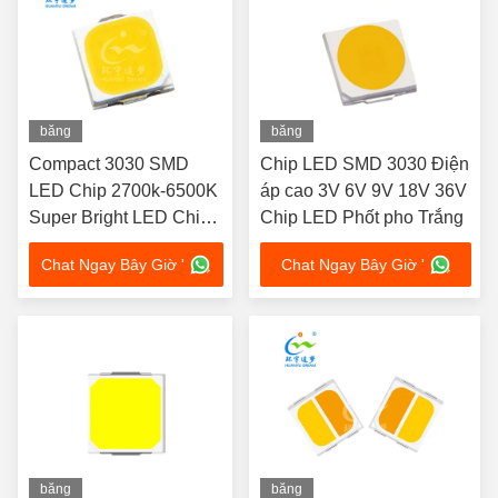
băng
băng
hình
hình
Compact 3030 SMD
Chip LED SMD 3030 Điện
LED Chip 2700k-6500K
áp cao 3V 6V 9V 18V 36V
Super Bright LED Chip
Chip LED Phốt pho Trắng
160lm-180lm
Chat Ngay Bây Giờ '
Chat Ngay Bây Giờ '
băng
băng