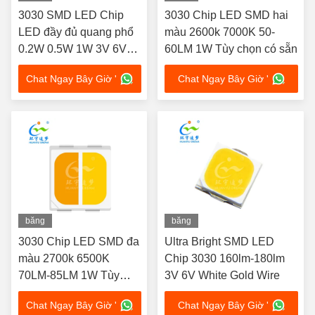
hình
hình
3030 SMD LED Chip
3030 Chip LED SMD hai
LED đầy đủ quang phổ
màu 2600k 7000K 50-
0.2W 0.5W 1W 3V 6V
60LM 1W Tùy chọn có sẵn
36V cho ánh sáng trong
Chat Ngay Bây Giờ '
Chat Ngay Bây Giờ '
nhà / ngoài trời
băng
băng
hình
hình
3030 Chip LED SMD đa
Ultra Bright SMD LED
màu 2700k 6500K
Chip 3030 160lm-180lm
70LM-85LM 1W Tùy
3V 6V White Gold Wire
chọn
Chat Ngay Bây Giờ '
Chat Ngay Bây Giờ '