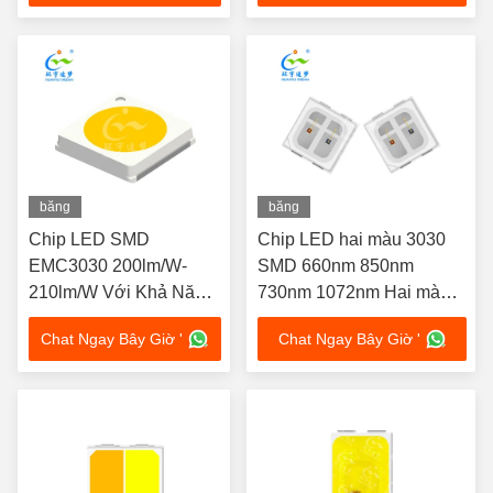
băng
băng
hình
hình
Chip LED SMD
Chip LED hai màu 3030
EMC3030 200lm/W-
SMD 660nm 850nm
210lm/W Với Khả Năng
730nm 1072nm Hai màu
Tản Nhiệt Tuyệt Vời
Phạm vi tùy chỉnh có sẵn
Chat Ngay Bây Giờ '
Chat Ngay Bây Giờ '
1W Cho mũ trị liệu