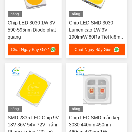
băng
băng
hình
hình
Chip LED 3030 1W 3V
Chip LED SMD 3030
590-595nm Diode phát
Lumen cao 1W 3V
quang
190lm/W 80Ra Tiết kiệm
năng lượng
Chat Ngay Bây Giờ '
Chat Ngay Bây Giờ '
băng
băng
hình
hình
SMD 2835 LED Chip 9V
Chip LED SMD màu kép
18V 36V 54V 72V Trắng
3030 440nm 450nm
Phạm vi rộng 120° góc
460nm 470nm 1W