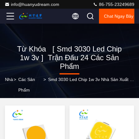
info@huanyudream.com
86-755-23249689
Chat Ngay Bây G
Từ Khóa [ Smd 3030 Led Chip
1w 3v ] Trận Đấu 24 Các Sản
Phẩm
Nhà
>
Các Sản
>
Smd 3030 Led Chip 1w 3v Nhà Sản Xuất Trực Tuyến
Phẩm