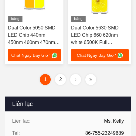
băng
băng
hình
hình
Dual Color 5050 SMD
Dual Color 5630 SMD
LED Chip 440nm
LED Chip 660 620nm
450nm 460nm 470nm
white 6500K Full
Full Spectrum
Spectrum Customization
Chat Ngay Bây Giờ '
Chat Ngay Bây Giờ '
Customization Available
Available 1W For Car
1W For Outdoor portable
Atmosphere decoration
flashlights
Light
1
2
Liên lạc
Liên lạc:
Ms. Kelly
Tel:
86-755-23249689