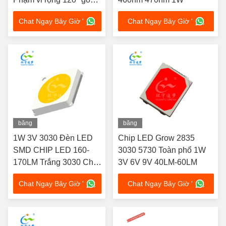
nhìn
Chat Ngay Bây Giờ '
Chat Ngay Bây Giờ '
băng
băng
hình
hình
1W 3V 3030 Đèn LED
Chip LED Grow 2835
SMD CHIP LED 160-
3030 5730 Toàn phổ 1W
170LM Trắng 3030 Chip
3V 6V 9V 40LM-60LM
Led SMD
Chat Ngay Bây Giờ '
Chat Ngay Bây Giờ '