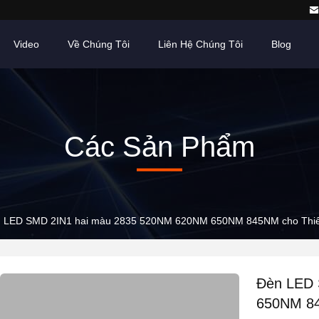
Video
Về Chúng Tôi
Liên Hệ Chúng Tôi
Blog
Các Sản Phẩm
 LED SMD 2IN1 hai màu 2835 520NM 620NM 650NM 845NM cho Thiết bị
Đèn LED 
650NM 845