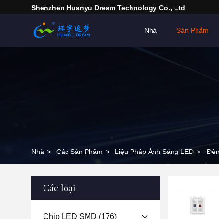
Shenzhen Huanyu Dream Technology Co., Ltd
Nhà
Sản Phẩm
Nhà
>
Các Sản Phẩm
>
Liệu Pháp Ánh Sáng LED
>
Đèn
Các loại
Chip LED SMD
(176)