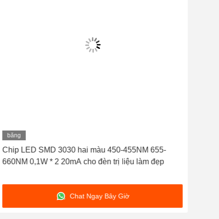
băng
bă
hình
hìn
Chip LED SMD 3030 hai màu 450-455NM 655-
505
660NM 0,1W * 2 20mA cho đèn trị liệu làm đẹp
850
Chat Ngay Bây Giờ