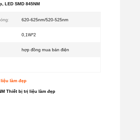
ẹp
,
LED SMD 845NM
sóng:
620-625nm/520-525nm
0,1W*2
hợp đồng mua bán điện
liệu làm đẹp
Thiết bị trị liệu làm đẹp