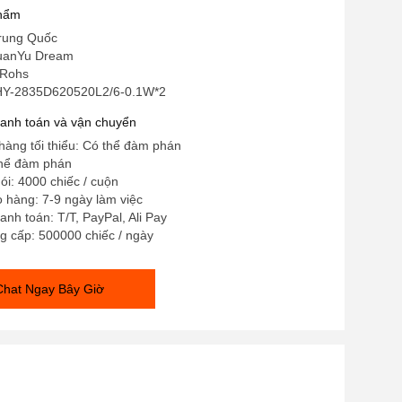
phẩm
rung Quốc
HuanYu Dream
 Rohs
 HY-2835D620520L2/6-0.1W*2
hanh toán và vận chuyển
hàng tối thiểu: Có thể đàm phán
thể đàm phán
gói: 4000 chiếc / cuộn
o hàng: 7-9 ngày làm việc
anh toán: T/T, PayPal, Ali Pay
g cấp: 500000 chiếc / ngày
Chat Ngay Bây Giờ