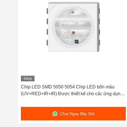
băng
hình
LED
Chip LED SMD 5050 5054 Chip LED bốn màu
(UV+RED+IR+IR) Được thiết kế cho các ứng dụng
ánh sáng làm đẹp:
Chat Ngay Bây Giờ