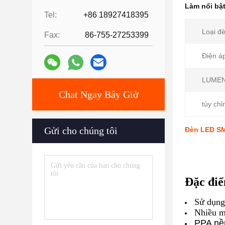
Làm nổi bậ
Tel:
+86 18927418395
Loại đ
Fax:
86-755-27253399
Điện á
LUMEN
Chat Ngay Bây Giờ
tùy chỉ
Gửi cho chúng tôi
Đèn LED SM
Đặc đi
Sử dụng
Nhiều 
PPA nề