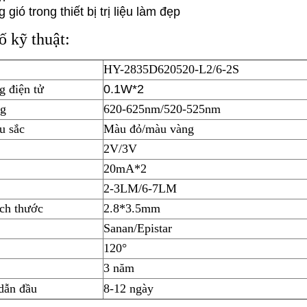
gió trong thiết bị trị liệu làm đẹp
ố kỹ thuật:
HY-2835D620520-L2/6-2S
g điện tử
0.1W*2
ng
620-625nm/520-525nm
u sắc
Màu đỏ/màu vàng
2V/3V
20mA*2
2-3LM/6-7LM
ch thước
2.8*3.5mm
Sanan/Epistar
120°
3 năm
dẫn đầu
8-12 ngày