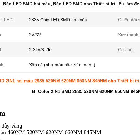
t:
Đèn LED SMD hai màu
,
Đèn LED SMD cho Thiết bị trị liệu làm đ
èn LED:
2835 Chip LED SMD hai màu
Chiều dài 
p:
2V/3V
Sức mạnh:
:
2-3lm/6-7lm
Cơ chất:
nh:
Sẵn có (như màu sắc, sức mạnh)
D 2IN1 hai màu 2835 520NM 620NM 650NM 845NM cho Thiết bị trị 
Bi-Color 2IN1 SMD 2835 520NM 620NM 650NM 845NM 
ểm
 dây vàng
màu 460NM 520NM 620NM 660NM 845NM
n