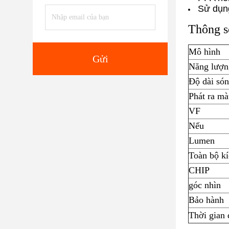
Sử dụng 
Thông s
Mô hình
Gửi
Năng lượn
Độ dài só
Phát ra mà
VF
Nếu
Lumen
Toàn bộ kí
CHIP
góc nhìn
Bảo hành
Thời gian 