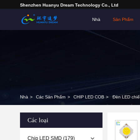
Shenzhen Huanyu Dream Technology Co., Ltd
Nhà
Sản Phẩm
Nhà
>
Các Sản Phẩm
>
CHIP LED COB
>
Đèn LED chi
Các loại
Chip LED SMD
(179)