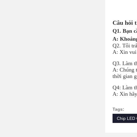
Câu hỏi 
Q1. Bạn c
A: Khoảng 
Q2. Tôi tr
A: Xin vui
Q3. Làm t
A: Chúng t
thời gian 
Q4: Làm th
A: Xin hãy
Tags:
Chip LED 