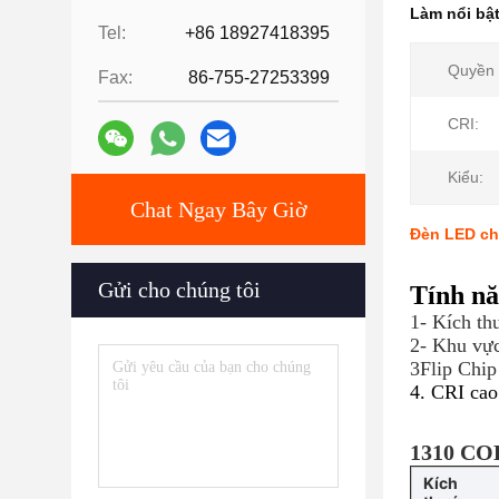
Làm nổi bậ
Tel:
+86 18927418395
Quyền 
Fax:
86-755-27253399
CRI:
Kiểu:
Chat Ngay Bây Giờ
Đèn LED ch
Gửi cho chúng tôi
Tính n
1- Kích t
2- Khu vự
3Flip Chi
4. CRI cao
1310 COB
Kích