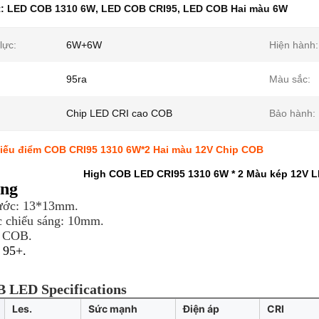
t:
LED COB 1310 6W
,
LED COB CRI95
,
LED COB Hai màu 6W
lực:
6W+6W
Hiện hành:
95ra
Màu sắc:
Chip LED CRI cao COB
Bảo hành:
iếu điểm COB CRI95 1310 6W*2 Hai màu 12V Chip COB
High COB LED CRI95 1310 6W * 2 Màu kép 12V L
ăng
hước: 13*13mm.
c chiếu sáng: 10mm.
p COB.
 95+.
 LED Specifications
Les.
Sức mạnh
Điện áp
CRI