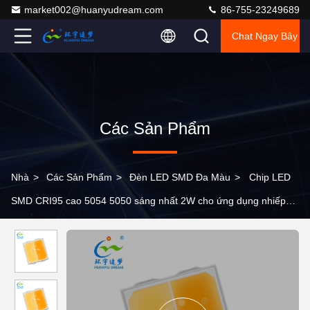
market002@huanyudream.com
86-755-23249689
Chat Ngay Bây G
Các Sản Phẩm
Nhà
>
Các Sản Phẩm
>
Đèn LED SMD Đa Màu
>
Chip LED
SMD CRI95 cao 5054 5050 sáng nhất 2W cho ứng dụng nhiếp
ảnh và điện ảnh