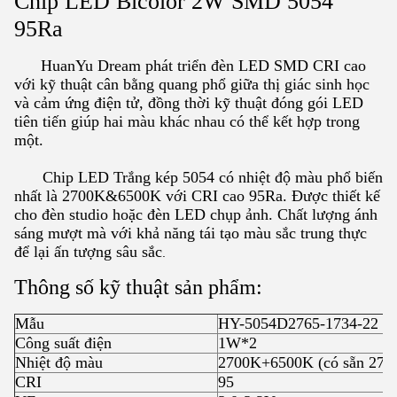
Chip LED Bicolor 2W SMD 5054
95Ra
HuanYu Dream phát triển đèn LED SMD CRI cao
với kỹ thuật cân bằng quang phổ giữa thị giác sinh học
và cảm ứng điện tử, đồng thời kỹ thuật đóng gói LED
tiên tiến giúp hai màu khác nhau có thể kết hợp trong
một.
Chip LED Trắng kép 5054 có nhiệt độ màu phổ biến
nhất là 2700K&6500K với CRI cao 95Ra. Được thiết kế
cho đèn studio hoặc đèn LED chụp ảnh. Chất lượng ánh
sáng mượt mà với khả năng tái tạo màu sắc trung thực
để lại ấn tượng sâu sắc
.
Thông số kỹ thuật sản phẩm:
Mẫu
HY-5054D2765-1734-22
Công suất điện
1W*2
Nhiệt độ màu
2700K+6500K (có sẵn 270
CRI
95