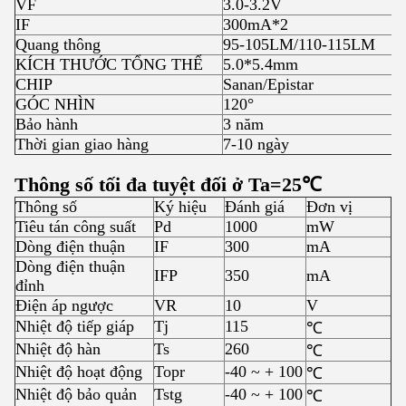
VF
3.0-3.2V
IF
300mA*2
Quang thông
95-105LM/110-115LM
KÍCH THƯỚC TỔNG THỂ
5.0*5.4mm
CHIP
Sanan/Epistar
GÓC NHÌN
120°
Bảo hành
3 năm
Thời gian giao hàng
7-10 ngày
Thông số tối đa tuyệt đối ở Ta=25
℃
Thông số
Ký hiệu
Đánh giá
Đơn vị
Tiêu tán công suất
Pd
1000
mW
Dòng điện thuận
IF
300
mA
Dòng điện thuận
IFP
350
mA
đỉnh
Điện áp ngược
VR
10
V
Nhiệt độ tiếp giáp
Tj
115
℃
Nhiệt độ hàn
Ts
260
℃
Nhiệt độ hoạt động
Topr
-40 ~ + 100
℃
Nhiệt độ bảo quản
Tstg
-40 ~ + 100
℃