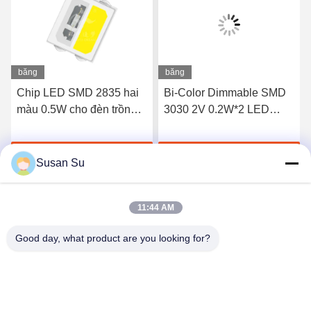
băng
băng
hình
hình
Chip LED SMD 2835 hai
Bi-Color Dimmable SMD
màu 0.5W cho đèn trồng
3030 2V 0.2W*2 LED
cây
CHIP 660NM 845NM
SMD LED
Chat Ngay Bây Giờ
Chat Ngay Bây Giờ
Susan Su
11:44 AM
Good day, what product are you looking for?
Shenzhen Huanyu Dream Technology Co., Ltd
market002@huanyudream.com