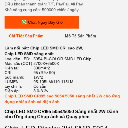
Điều khoản thanh toán: T/T, PayPal, Ali Pay
Khả năng cung cấp: 500000 chiếc / ngày
Chat Ngay Bây Giờ
Chi Tiết Sản Phẩm
Mô Tả Sản Phẩm
Làm nổi bật:
Chip LED SMD CRI cao 2W
,
Chip LED SMD sáng nhất
Loại đèn LED:
5054 BI-COLOR SMD LED Chip
Màu sắc (CCT):
2700K+6500K
Hiện tại:
300mA*2
CRI:
95 (R9> 90)
Sức mạnh:
1W*2
LUMEN:
95-105LM/110-115LM
tùy chỉnh:
Có sẵn
Điện áp:
3.0-3.2v
Chip LED SMD CRI95 cao 5054 5050 sáng nhất 2W cho ứng
dụng nhiếp ảnh và điện ảnh
Chip LED SMD CRI95 5054/5050 Sáng nhất 2W Dành
cho Ứng dụng Chụp ảnh và Quay phim