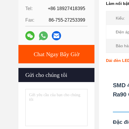
Làm nổi bậ
Tel:
+86 18927418395
Kiểu:
Fax:
86-755-27253399
Điện á
Bảo hà
Chat Ngay Bây Giờ
Dải đèn LE
Gửi cho chúng tôi
SMD 4
Ra90 
Đặc đi