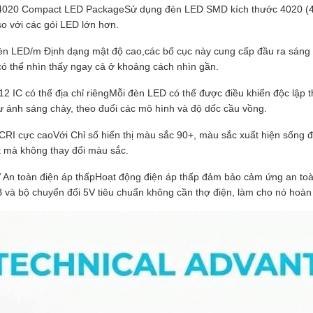
4020 Compact LED Package
Sử dụng đèn LED SMD kích thước 4020 (4.
so với các gói LED lớn hơn.
èn LED/m Định dạng mật độ cao
,các bố cục này cung cấp đầu ra sáng
có thể nhìn thấy ngay cả ở khoảng cách nhìn gần.
2 IC có thể địa chỉ riêng
Mỗi đèn LED có thể được điều khiển độc lập
 ánh sáng chảy, theo đuổi các mô hình và độ dốc cầu vồng.
CRI cực cao
Với Chỉ số hiển thị màu sắc 90+, màu sắc xuất hiện sống 
ết mà không thay đổi màu sắc.
 An toàn điện áp thấp
Hoạt động điện áp thấp đảm bảo cảm ứng an toàn 
 và bộ chuyển đổi 5V tiêu chuẩn không cần thợ điện, làm cho nó hoàn