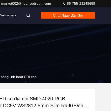
market002@huanyudream.com
86-755-23249689
Chat Ngay Bây Giờ
Vietnamese
ăng linh hoạt CRI cao
LED có địa chỉ SMD 4020 RGB
m DC5V WS2812 5mm Slim Ra90 Đèn