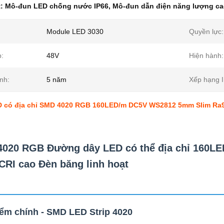
t:
Mô-đun LED chống nước IP66
,
Mô-đun dẫn điện năng lượng c
Module LED 3030
Quyền lực:
p:
48V
Hiện hành:
nh:
5 năm
Xếp hạng I
D có địa chỉ SMD 4020 RGB 160LED/m DC5V WS2812 5mm Slim Ra90
020 RGB Đường dây LED có thể địa chỉ 160L
CRI cao Đèn băng linh hoạt
ểm chính - SMD LED Strip 4020