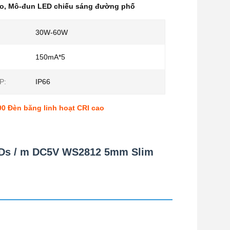
ao
,
Mô-đun LED chiếu sáng đường phố
30W-60W
150mA*5
P:
IP66
 Đèn băng linh hoạt CRI cao
EDs / m DC5V WS2812 5mm Slim