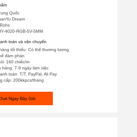
 hoạt CRI cao
phẩm
rung Quốc
HuanYu Dream
 Rohs
 HY-4020-RGB-5V-5MM
hanh toán và vận chuyển
hàng tối thiểu: Có thể thương lượng
thể đàm phán
gói: 160 chiếc/m
o hàng: 7-9 ngày làm việc
anh toán: T/T, PayPal, Ali Pay
g cấp: 200kkpcs/tháng
Chat Ngay Bây Giờ