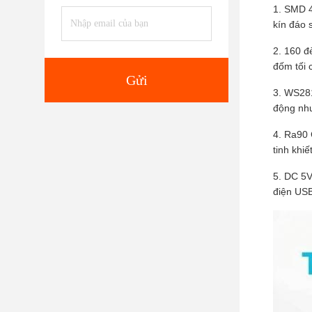
1. SMD 
kín đáo 
2. 160 đ
đốm tối 
Gửi
3. WS281
động như
4. Ra90 
tinh khi
5. DC 5V
điện USB