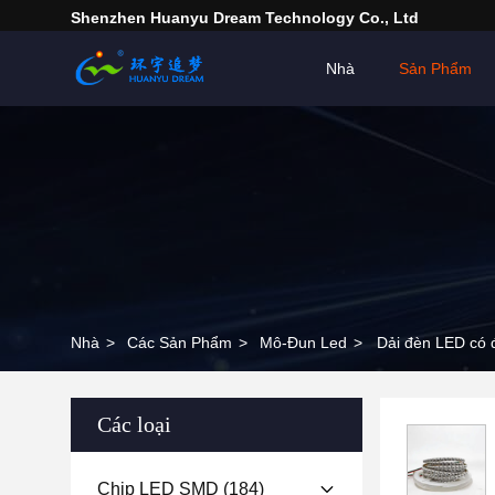
Shenzhen Huanyu Dream Technology Co., Ltd
Nhà
Sản Phẩm
Nhà
>
Các Sản Phẩm
>
Mô-Đun Led
>
Dải đèn LED có
Các loại
Chip LED SMD
(184)