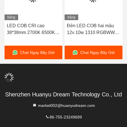
băng
băng
hình
hình
LED COB CRI cao
Đèn LED COB hai màu
38*38mm 2700K 6500K
12v 10w 1310 RGBWW
Dual CCT 60W 60W
RGBCW LED COB Chip
100W 100W 300W 300W
Chat Ngay Bây Giờ
Chat Ngay Bây Giờ
cho Chiếu sáng Tiết kiệm
Năng lượng
Shenzhen Huanyu Dream Technology Co., Ltd
market002@huanyudream.com
86-755-23249689