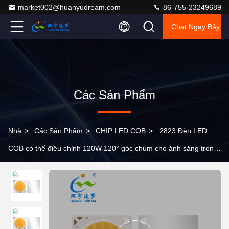
market002@huanyudream.com
86-755-23249689
Chat Ngay Bây G
Các Sản Phẩm
Nhà
>
Các Sản Phẩm
>
CHIP LED COB
>
2823 Đèn LED
COB có thể điều chỉnh 120W 120° góc chùm cho ánh sáng trong
nhà