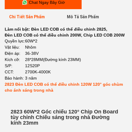
Chat Ngay Bây Giờ
Chi Tiết Sản Phẩm
Mô Tả Sản Phẩm
Làm nổi bật:
Đèn LED COB có thể điều chỉnh 2825
,
Đèn LED COB có thể điều chỉnh 200W
,
Chip LED COB 200W
Quyền lực:
60W*2
Vật liệu:
Nhôm
Điện áp:
36-38V
Kích cỡ:
28*28MM(Đường kính 23MM)
S/P:
12S20P
CCT:
2700K-4000K
Bảo hành:
3 năm
2823 Đèn LED COB có thể điều chỉnh 120W 120° góc chùm
cho ánh sáng trong nhà
2823 60W*2 Góc chiếu 120° Chip On Board
tùy chỉnh Chiếu sáng trong nhà Đường
kính 23mm